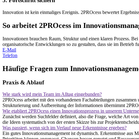
5. Fortschritt sichern
Innovation ist kein einmaliges Ereignis. 2PROcess bewertet Ergebniss
So arbeitet
2
PROcess
im Innovations­man
Innovationen brauchen Raum, Struktur und einen klaren Prozess. Bei 2
organisatorische Entwicklungen so zu gestalten, dass sie im Betrieb fun
E-Mail
Telefon
Häufige Fragen zum Innovations­managem
Praxis & Ablauf
Wie stark wird mein Team im Alltag eingebunden?
2PROcess arbeitet mit den vorhandenen Fachabteilungen zusammen und 
Strukturierung und Aufbereitung der Informationen übernimmt 2PROc
Wie etabliert 2PROcess einen Innovationsprozess in unserem Unter
Zunächst werden Suchfelder definiert, also die Frage, welche Art v
die Ideen systematisch von der ersten Skizze bis zur Projektentscheid
Was passiert, wenn sich im Verlauf neue Erkenntnisse ergeben?
Ein gutes Innovationsmanagement ist dynamisch. Erkenntnisse aus Mar
Prioritäten können angepasst, Chancen besser genutzt und Ressourcen 