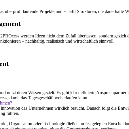
e, überprüft laufende Projekte und schafft Strukturen, die dauerhafte 
agement
PROcess werden Ideen nicht dem Zufall überlassen, sondern gezielt dur
ktionieren – nachhaltig, realistisch und wirtschaftlich sinnvoll.
ent
nutzt deren Wissen gezielt. Es gibt klar definierte Ansprechpartner 
ess, damit das Tagesgeschäft weiterlaufen kann.
nehmen?
on Innovation das Unternehmen wirklich braucht. Danach folgt die En
ung führen.
kt, Organisation oder Technologie fließen an festgelegten Entscheidun
gezielt eingesetzt werden, ohne die Gesamtstruktur zu verlieren.